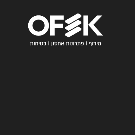
חייגו
עכשיו
מ
03-
י
6005358
א
נ
עקבו
ח
אחרינו
נ
ו
ש
א
לו
ת
ת
ש
וב
ו
ת