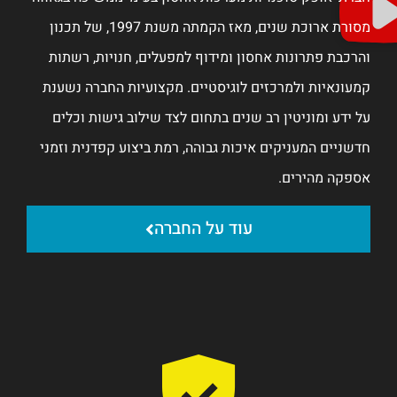
מסורת ארוכת שנים, מאז הקמתה משנת 1997, של תכנון
ות, רשתות
חברה נשענת
שות וכלים
פדנית וזמני