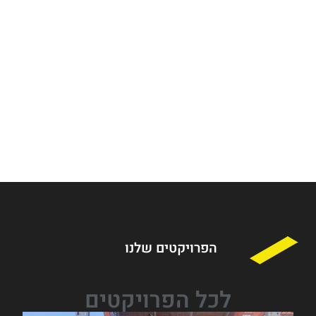
שרון
גולדברגר,
מנכ"ל
חברת "וי.
גולד"