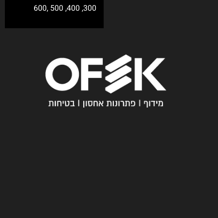
חייגו
עכשיו
מ
03-
י
6005358
א
נ
עקבו
ח
אחרינו
נ
ו
ש
א
לו
ת
ת
ש