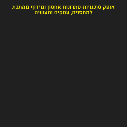
דוף ממתכת