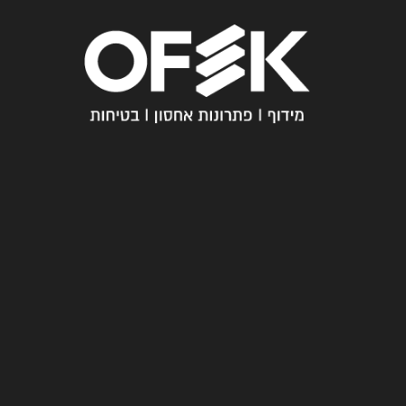
חייגו
עכשיו
מ
03-
י
6005358
א
נ
עקבו
ח
אחרינו
נ
ו
ש
א
לו
ת
ת
ש
וב
ו
ת