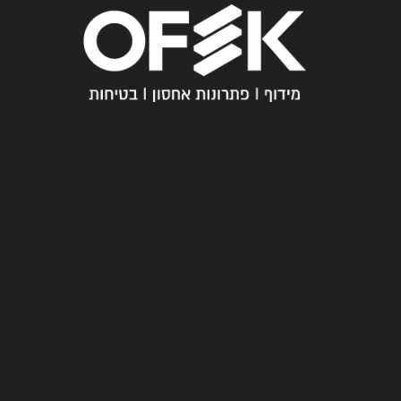
חייגו
עכשיו
מ
03-
י
6005358
א
נ
עקבו
ח
אחרינו
נ
ו
ש
א
לו
ת
ת
ש
וב
ו
ת
צ