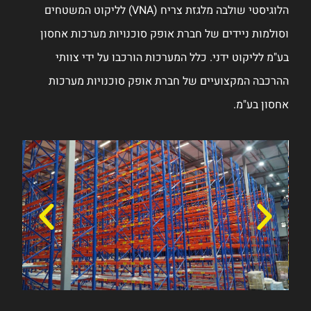
ח (VNA) לליקוט המשטחים
כות אחסון
 צוותי
 מערכות