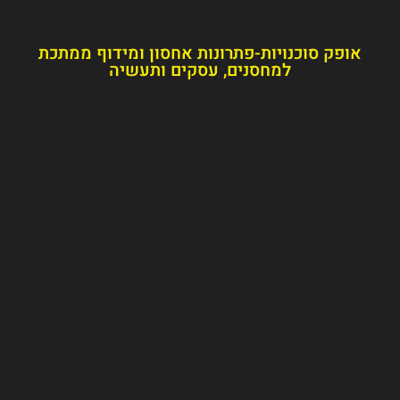
דוף ממתכת