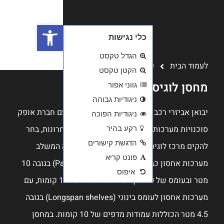
פתח סרגל נגישות
- א.ת יבנה
עם חברת אופק
ע"מ ב - 15 שנה האחרונות, בחר
ה המשלב
מערכות אחסון כבד למשטחים (Pallet Racking) בגובה 10
מטר ובעומס של 20 טון לעמודת מדפים של 11 קומות, עם
מערכות אחסון לעומס בינוני (Longspan shelves) בגובה
מודות מדפים של 10 קומות. במחסן