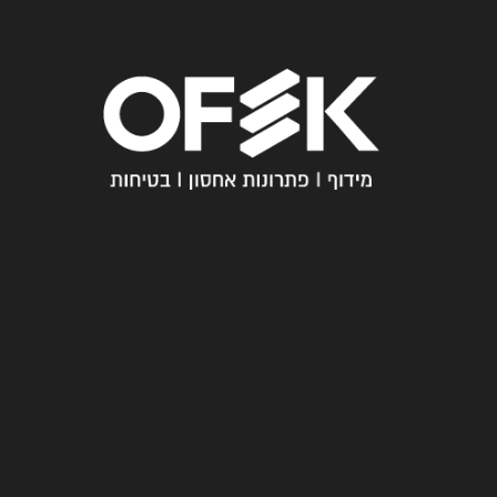
חייגו
עכשיו
מ
03-
י
6005358
א
נ
עקבו
ח
אחרינו
נ
ו
ש
א
לו
ת
ת
ש
וב
ו