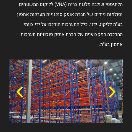
ח (VNA) לליקוט המשטחים
כות אחסון
 צוותי
 מערכות