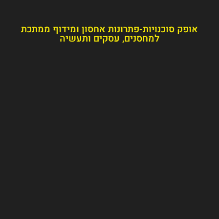
דוף ממתכת