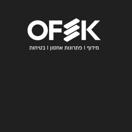
חייגו
עכשיו
מ
03-
י
6005358
א
נ
עקבו
ח
אחרינו
נ
ו
ש
א
לו
ת
ת
ש
וב
ו