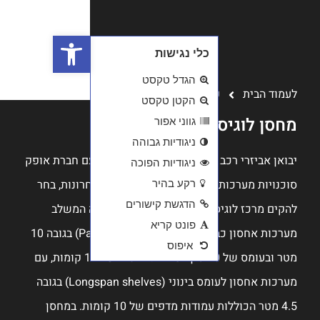
פתח סרגל נגישות
- א.ת יבנה
עם חברת אופק
ע"מ ב - 15 שנה האחרונות, בחר
ה המשלב
מערכות אחסון כבד למשטחים (Pallet Racking) בגובה 10
מטר ובעומס של 20 טון לעמודת מדפים של 11 קומות, עם
מערכות אחסון לעומס בינוני (Longspan shelves) בגובה
מודות מדפים של 10 קומות. במחסן