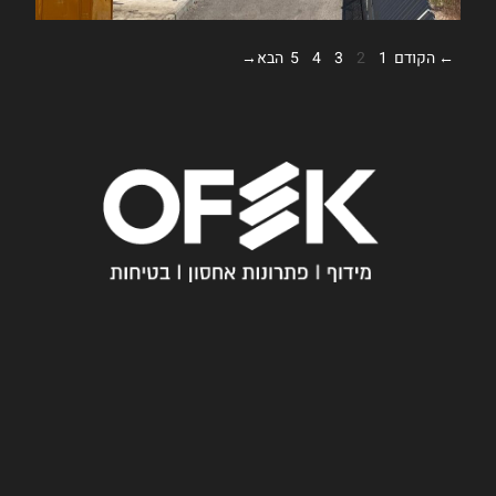
חייגו
עכשיו
מ
03-
י
6005358
א
נ
עקבו
ח
אחרינו
נ
ו
ש
א
לו
ת
ת